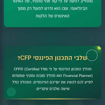
מתחייב לפעול על פי קוד אתי מחמיר, של האיגוד
הבינלאומי, שבו הוא נדרש לפעול רק מתוך
האינטרס של הלקוח
שלבי התכנון הפיננסי CFP?
תהליך התכנון הפיננסי על פי מודל CFP® (Certified
Financial Planner) הוא תהליך מובנה ומקיף שמטרתו
לסייע לכם להשיג את יעדיכם הפיננסיים. התהליך כולל
שישה שלבים עיקריים: