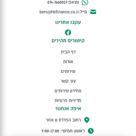
ווצאפ:
074-7660027
מייל:
beni@hbfinance.co.il
עקבו אחרינו
קישורים מהירים
דף הבית
אודות
שירותים
צור קשר
מחירון שירותים
מדיניות פרטיות
איפה אנחנו?
רחוב הפרדס 11 אזור
ראשון-חמישי: 9:00-17:00